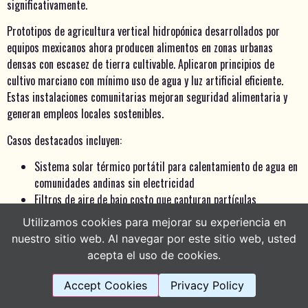
significativamente.
Prototipos de agricultura vertical hidropónica desarrollados por
equipos mexicanos ahora producen alimentos en zonas urbanas
densas con escasez de tierra cultivable. Aplicaron principios de
cultivo marciano con mínimo uso de agua y luz artificial eficiente.
Estas instalaciones comunitarias mejoran seguridad alimentaria y
generan empleos locales sostenibles.
Casos destacados incluyen:
Sistema solar térmico portátil para calentamiento de agua en
comunidades andinas sin electricidad
Filtros de aire de bajo costo que capturan partículas
contaminantes en ciudades con alta polución
Utilizamos cookies para mejorar su experiencia en
Utilizamos cookies para ofrecerte la mejor experiencia en
Módulos de vivienda resiliente ante inundaciones usando
nuestra web.
nuestro sitio web. Al navegar por este sitio web, usted
técnicas de construcción marciana adaptadas
Puedes aprender más sobre qué cookies utilizamos o
acepta el uso de cookies.
cambiarlas en los {setting]ajustes{/setting].
Plataformas digitales para monitoreo comunitario de calidad
ambiental con sensores simples
Cerrar el banner d
Accept Cookies
Privacy Policy
Aceptar
Rechazar
Ajustes
Estos prototipos comparten características comunes: usan recursos