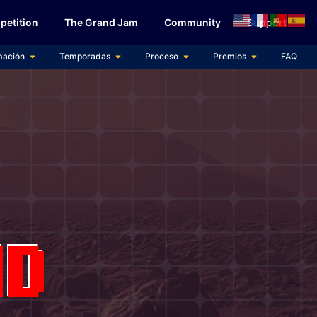
etition
The Grand Jam
Community
Support
mación
Temporadas
Proceso
Premios
FAQ
ND