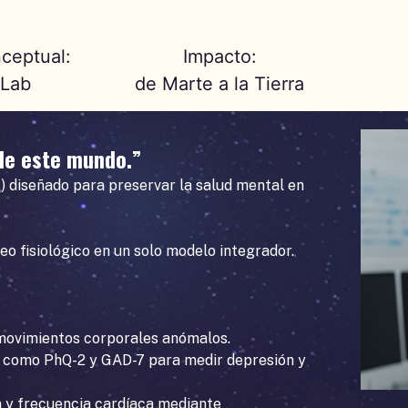
ceptual:
Impacto:
 Lab
de Marte a la Tierra
 de este mundo.”
I) diseñado para preservar la salud mental en
o fisiológico en un solo modelo integrador.
y movimientos corporales anómalos.
os como PhQ-2 y GAD-7 para medir depresión y
ra y frecuencia cardíaca mediante