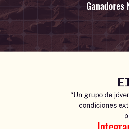
Ganadores 
E
“Un grupo de jóve
condiciones extr
p
Integra