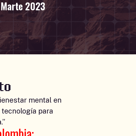
 Marte 2023
to
ienestar mental en
a tecnología para
.”
olombia: