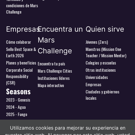
condiciones de Mars
Challenge
Empresas
Encuentra un
Quien sirve
Mars
Cómo colaborar
Jóvenes (Zers)
Sello Best Space &
Maestros (Mission One
Challenge
Earth 2026
Teacher / Mission Mentor)
Planes y benefícios
Colegios y escuelas
Encuentra tu país
Corporate Social
Otras instituciones
Mars Challenge Cities
Responsibility
Universidades
Instituciones líderes
(CSR)
Empresas
Mapa interactivo
Seasons
Ciudades y gobiernos
locales
2023 - Genesis
2024 - Agua
2025 - Fuego
2026 - Tierra
Utilizamos cookies para mejorar su experiencia en
Utilizamos cookies para ofrecerte la mejor experiencia en
nuestra web.