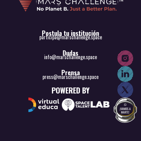
Postula tu institución
participa@marschallenge.space
Dudas
info@marschallenge.space
Prensa
press@marschallenge.space
POWERED BY