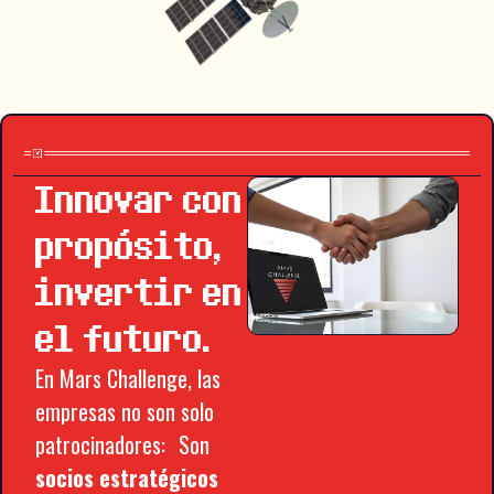
Innovar con
propósito,
invertir en
el futuro.
En Mars Challenge, las
empresas no son solo
patrocinadores: Son
socios estratégicos