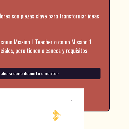
dores son piezas clave para transformar ideas
 como Mission 1 Teacher o como Mission 1
iales, pero tienen alcances y requisitos
 ahora como docente o mentor