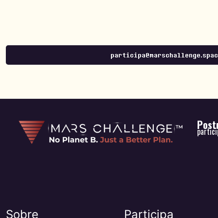
participa@marschallenge.spa
Postu
partic
Sobre
Participa