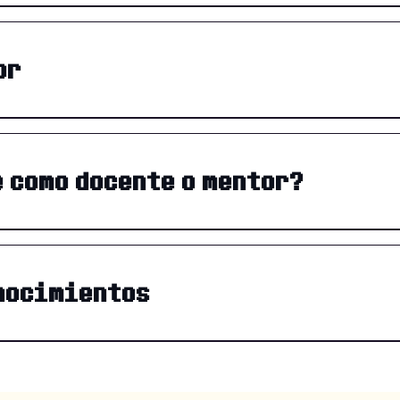
or
e como docente o mentor?
nocimientos