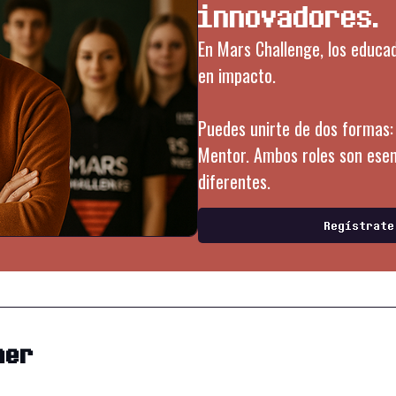
innovadores.
En Mars Challenge, los educa
en impacto.
Puedes unirte de dos formas:
Mentor. Ambos roles son esenc
diferentes.
Regístrate
her