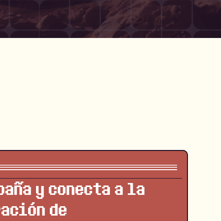
paña y conecta a la
ación de