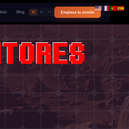
bal
Blog
Empieza tu misión
ES
EN
PT
NTORES