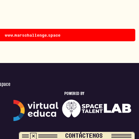
www.marschallenge.space
space
POWERED BY
CONTÁCTENOS