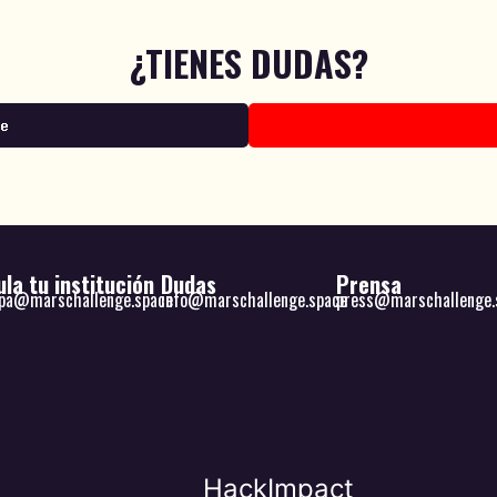
¿TIENES DUDAS?
ce
la tu institución
Dudas
Prensa
ipa@marschallenge.space
info@marschallenge.space
press@marschallenge.
HackImpact