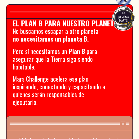
EL PLAN B PARA NUESTRO PLANETA
No buscamos escapar a otro planeta:
no necesitamos un planeta B.
Pero sí necesitamos un
Plan B
para
asegurar que la Tierra siga siendo
habitable.
Mars Challenge acelera ese plan
inspirando, conectando y capacitando a
quienes serán responsables de
ejecutarlo.