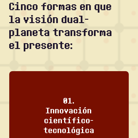
Cinco formas en que
la visión dual-
planeta transforma
el presente:
01.
Desarrollamos sistemas autosuficientes de
energía, agricultura, agua, salud y hábitat que
Innovación
reducen desperdicios y maximizan recursos,
científico-
útiles tanto en Marte como en comunidades
tecnológica
remotas o en crisis climática en la Tierra.