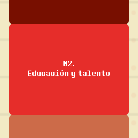
Conectamos a jóvenes (Zers) con retos reales
02.
que requieren pensamiento interdisciplinario,
Educación y talento
trabajo en equipo y creatividad, preparando a
una nueva generación de innovadores globales.