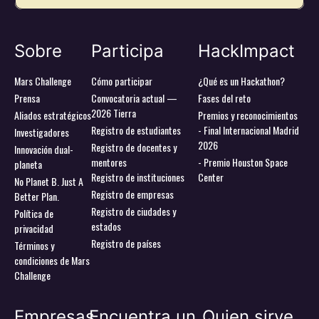
Sobre
Participa
HackImpact
Mars Challenge
Cómo participar
¿Qué es un Hackathon?
Prensa
Convocatoria actual —
Fases del reto
2026 Tierra
Aliados estratégicos
Premios y reconocimientos
Registro de estudiantes
- Final Internacional Madrid
Investigadores
2026
Registro de docentes y
Innovación dual-
mentores
- Premio Houston Space
planeta
Registro de instituciones
Center
No Planet B. Just A
Registro de empresas
Better Plan.
Registro de ciudades y
Política de
estados
privacidad
Registro de países
Términos y
condiciones de Mars
Challenge
Empresas
Encuentra un
Quien sirve