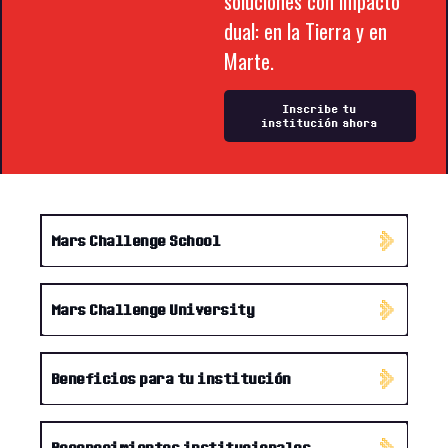
soluciones con impacto
dual: en la Tierra y en
Marte.
Inscribe tu
institución ahora
Mars Challenge School
Mars Challenge University
Beneficios para tu institución
Reconocimientos institucionales