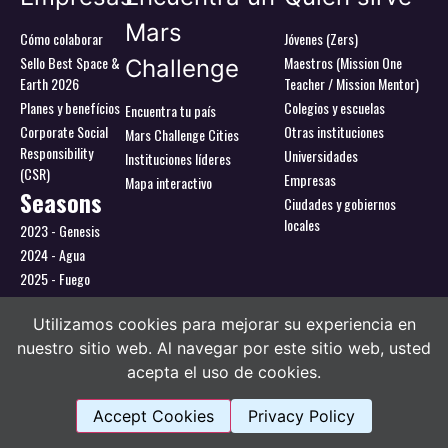
Mars
Cómo colaborar
Jóvenes (Zers)
Sello Best Space &
Maestros (Mission One
Challenge
Earth 2026
Teacher / Mission Mentor)
Planes y benefícios
Colegios y escuelas
Encuentra tu país
Corporate Social
Otras instituciones
Mars Challenge Cities
Responsibility
Universidades
Instituciones líderes
(CSR)
Empresas
Mapa interactivo
Seasons
Ciudades y gobiernos
locales
2023 - Genesis
2024 - Agua
2025 - Fuego
2026 - Tierra
Utilizamos cookies para mejorar su experiencia en
Utilizamos cookies para ofrecerte la mejor experiencia en
nuestra web.
nuestro sitio web. Al navegar por este sitio web, usted
Puedes aprender más sobre qué cookies utilizamos o
acepta el uso de cookies.
cambiarlas en los {setting]ajustes{/setting].
Mars Challenge(TM) todos sus programas, materiales y derivados son marcas
registradas. Se prohíbe estrictamente cualquier reproducción total o parcial,
Cerrar el banner d
Accept Cookies
Privacy Policy
Aceptar
Rechazar
Ajustes
adaptación, distribución o uso no autorizado. Toda solicitud de permiso debe
realizarse por escrito a:
info@marschallenge.space