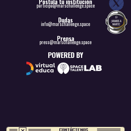
Postula tu institución
participa@marschallenge.space
Dudas
info@marschallenge.space
Prensa
press@marschallenge.space
POWERED BY
CONTÁCTENOS