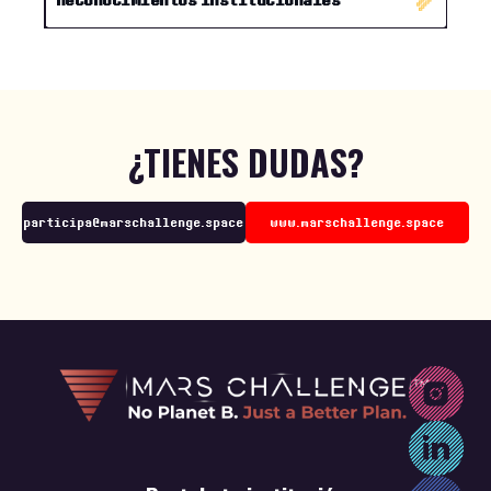
¿TIENES DUDAS?
participa@marschallenge.space
www.marschallenge.space