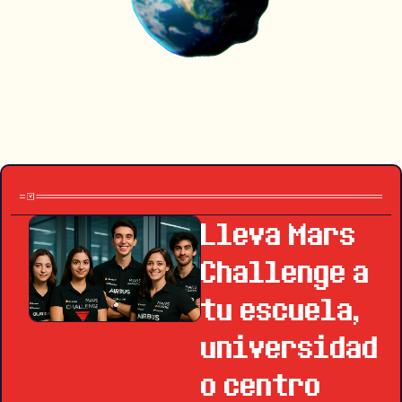
Lleva Mars
Challenge a
tu escuela,
universidad
o centro