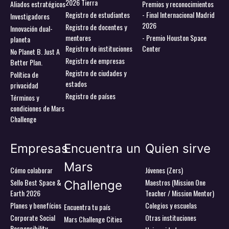
2026 Tierra
Aliados estratégicos
Premios y reconocimientos
Registro de estudiantes
- Final Internacional Madrid
Investigadores
2026
Registro de docentes y
Innovación dual-
mentores
- Premio Houston Space
planeta
Registro de instituciones
Center
No Planet B. Just A
Registro de empresas
Better Plan.
Registro de ciudades y
Política de
estados
privacidad
Registro de países
Términos y
condiciones de Mars
Challenge
Empresas
Encuentra un
Quien sirve
Mars
Cómo colaborar
Jóvenes (Zers)
Sello Best Space &
Maestros (Mission One
Challenge
Earth 2026
Teacher / Mission Mentor)
Planes y benefícios
Colegios y escuelas
Encuentra tu país
Corporate Social
Otras instituciones
Mars Challenge Cities
Responsibility