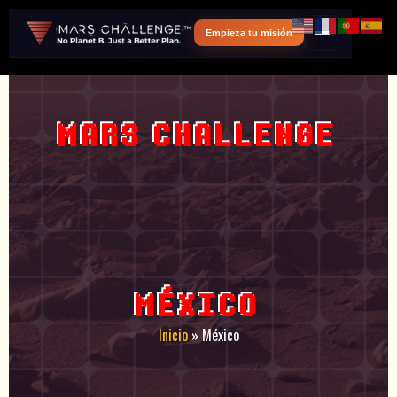
Empieza tu misión
México
MARS CHALLENGE
MÉXICO
Inicio
»
México