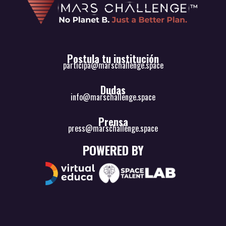
Postula tu institución
participa@marschallenge.space
Dudas
info@marschallenge.space
Prensa
press@marschallenge.space
POWERED BY