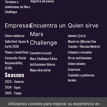
Registro de países
Términos y
condiciones de Mars
Challenge
Empresas
Encuentra un
Quien sirve
Mars
Cómo colaborar
Jóvenes (Zers)
Sello Best Space &
Maestros (Mission One
Challenge
Earth 2026
Teacher / Mission Mentor)
Planes y benefícios
Colegios y escuelas
Encuentra tu país
Corporate Social
Otras instituciones
Mars Challenge Cities
Responsibility
Universidades
Instituciones líderes
(CSR)
Empresas
Mapa interactivo
Seasons
Ciudades y gobiernos
locales
2023 - Genesis
2024 - Agua
2025 - Fuego
2026 - Tierra
Utilizamos cookies para mejorar su experiencia en
Utilizamos cookies para ofrecerte la mejor experiencia en