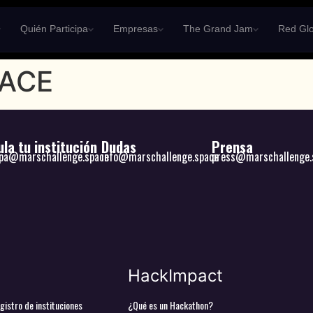
Quién Participa
Empresas
The Grand Jam
Red Glo
PACE
la tu institución
Dudas
Prensa
ipa@marschallenge.space
info@marschallenge.space
press@marschallenge.
HackImpact
gistro de instituciones
¿Qué es un Hackathon?