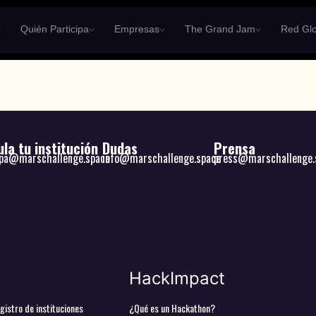
Quién Participa
Empresas
The Grand Jam
Red Glo
la tu institución
Dudas
Prensa
ipa@marschallenge.space
info@marschallenge.space
press@marschallenge.
HackImpact
gistro de instituciones
¿Qué es un Hackathon?