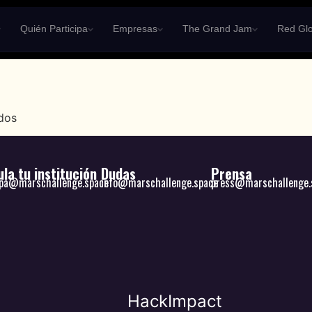
Quién Participa
Empresas
The Grand Jam
Red Glo
ados
la tu institución
Dudas
Prensa
ipa@marschallenge.space
info@marschallenge.space
press@marschallenge.
HackImpact