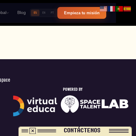
bal
Blog
Empieza tu misión
ES
EN
PT
space
POWERED BY
CONTÁCTENOS