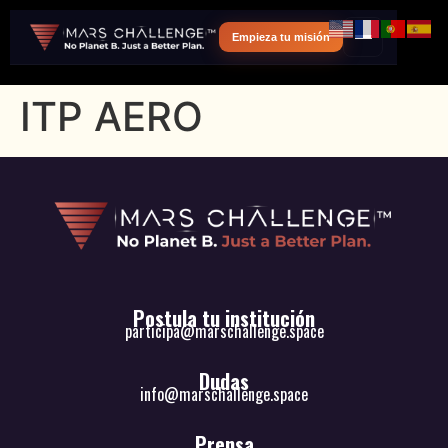
Empieza tu misión
ITP AERO
Postula tu institución
participa@marschallenge.space
Dudas
info@marschallenge.space
Prensa