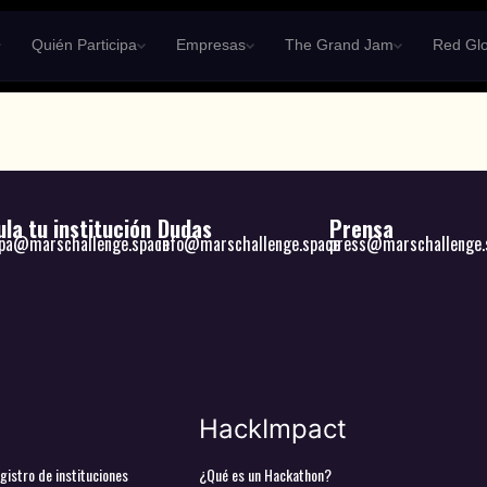
Quién Participa
Empresas
The Grand Jam
Red Glo
la tu institución
Dudas
Prensa
ipa@marschallenge.space
info@marschallenge.space
press@marschallenge.
HackImpact
gistro de instituciones
¿Qué es un Hackathon?