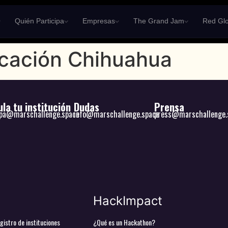
Quién Participa
Empresas
The Grand Jam
Red Glo
ucación Chihuahua
la tu institución
Dudas
Prensa
ipa@marschallenge.space
info@marschallenge.space
press@marschallenge.
HackImpact
gistro de instituciones
¿Qué es un Hackathon?