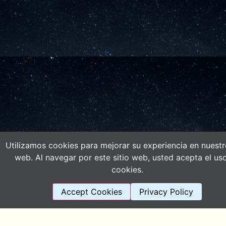
Utilizamos cookies para mejorar su experiencia en nuestro
Utilizamos cookies para ofrecerte la mejor experiencia en nuestr
web. Al navegar por este sitio web, usted acepta el us
Puedes aprender más sobre qué cookies utilizamos o cambiarlas 
cookies.
{setting]ajustes{/setting].
Cerrar el banner d
Accept Cookies
Privacy Policy
Aceptar
Rechazar
Ajustes